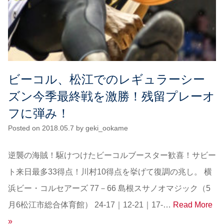
ビーコル、松江でのレギュラーシー
ズン今季最終戦を激勝！残留プレーオ
フに弾み！
Posted on
2018.05.7
by
geki_ookame
逆襲の海賊！駆けつけたビーコルブースター歓喜！サビー
ト来日最多33得点！川村10得点を挙げて復調の兆し。 横
浜ビー・コルセアーズ 77－66 島根スサノオマジック（5
月6松江市総合体育館） 24-17｜12-21｜17-…
Read More
»