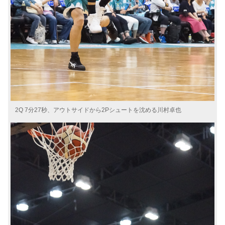
2Q 7分27秒、アウトサイドから2Pシュートを沈める川村卓也