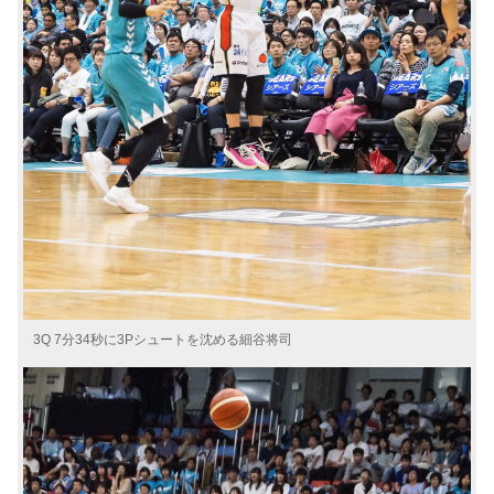
3Q 7分34秒に3Pシュートを沈める細谷将司