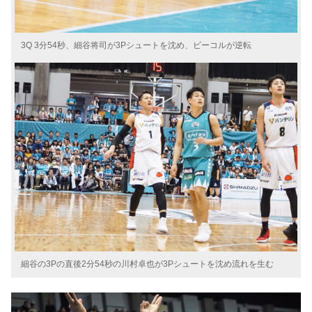
3Q 3分54秒、細谷将司が3Pシュートを沈め、ビーコルが逆転
細谷の3Pの直後2分54秒の川村卓也が3Pシュートを沈め流れを生む