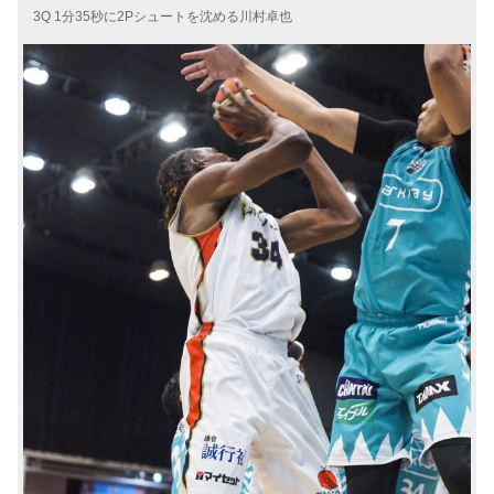
3Q 1分35秒に2Pシュートを沈める川村卓也