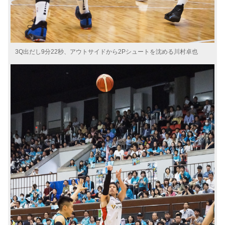
3Q出だし9分22秒、アウトサイドから2Pシュートを沈める川村卓也