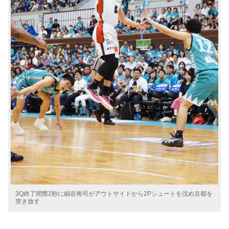
3Q終了間際2秒に細谷将司がアウトサイドから2Pシュートを沈め京都を
突き放す