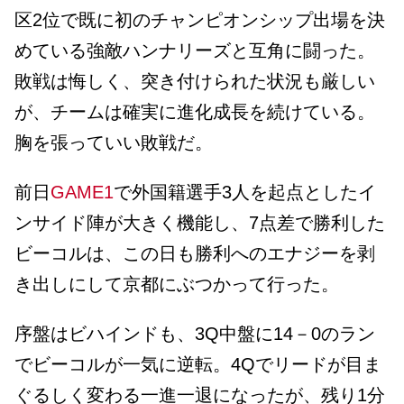
区2位で既に初のチャンピオンシップ出場を決
めている強敵ハンナリーズと互角に闘った。
敗戦は悔しく、突き付けられた状況も厳しい
が、チームは確実に進化成長を続けている。
胸を張っていい敗戦だ。
前日
GAME1
で外国籍選手3人を起点としたイ
ンサイド陣が大きく機能し、7点差で勝利した
ビーコルは、この日も勝利へのエナジーを剥
き出しにして京都にぶつかって行った。
序盤はビハインドも、3Q中盤に14－0のラン
でビーコルが一気に逆転。4Qでリードが目ま
ぐるしく変わる一進一退になったが、残り1分