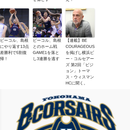
ビーコル、島根
ビーコル、島根
【連載】BE
にやり返す13点
とのホーム戦
COURAGEOUS
差勝利で5割復
GAME1を落と
を掲げし横浜ビ
帰！
し3連勝を逃す
ー・コルセアー
ズ 第2回「ビジ
ョン」トーマ
ス・ウィスマン
HCに聞く。