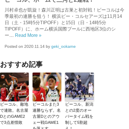
川村卓也が凱旋！森川正明は古巣と初対戦！ビーコルは今
季最初の連勝を狙う！ 横浜ビー・コルセアーズは11月14
日（土・15時5分TIPOFF）と15日（日・14時5分
TIPOFF）に、ホーム横浜国際プールに西地区3位のシ
ー…
Read More »
Posted on
2020.11.14
by
geki_ookame
おすすめ記事
ビーコル、敵地
ビーコルまた3
ビーコル、新潟
で連敗。名古屋
連勝ならず。名
との2度のオー
DとのGAME2
古屋Dとのアウ
バータイム戦を
で3点差惜敗
ェー戦GAME1
制して5割超
を落とす
え！