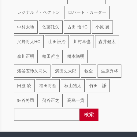
レジナルド・ベクトン
ロバート・カーター
中村太地
佐藤託矢
古田 悟HC
小原 翼
尺野将太HC
山田謙治
川村卓也
森井健太
森川正明
植田哲也
橋本尚明
湊谷安玲久司朱
満田丈太郎
牧全
生原秀将
田渡 凌
福田将吾
秋山皓太
竹田 謙
細谷将司
蒲谷正之
高島一貴