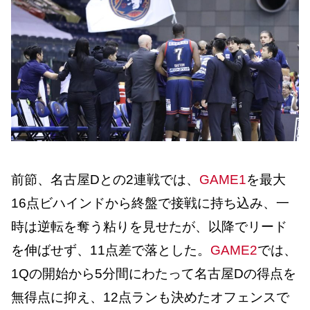
前節、名古屋Dとの2連戦では、
GAME1
を最大
16点ビハインドから終盤で接戦に持ち込み、一
時は逆転を奪う粘りを見せたが、以降でリード
を伸ばせず、11点差で落とした。
GAME2
では、
1Qの開始から5分間にわたって名古屋Dの得点を
無得点に抑え、12点ランも決めたオフェンスで