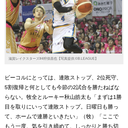
滋賀レイクスターズ#4狩俣昌也【写真提供:©B.LEAGUE】
ビーコルにとっては、連敗ストップ、2位死守、
5割復帰と何としても今節の2試合を勝たねばな
らない。牧全とルーキー秋山皓太も「まずは1勝
目を取りにいって連敗ストップ。日曜日も勝っ
て、ホームで連勝といきたい」（牧）「ここで
もう一度、気を引き締めて、しっかりと勝ち切