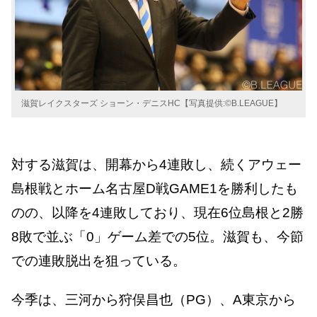
滋賀レイクスターズ ショーン・デニスHC【写真提供:©B.LEAGUE】
対する滋賀は、開幕から4連敗し、続くアウェー
島根戦とホーム名古屋D戦GAME1を勝利したも
のの、以降を4連敗しており、現在6位島根と2勝
8敗で並ぶ「0」ゲーム差での5位。滋賀も、今節
での連敗脱出を狙っている。
今季は、三河から狩俣昌也（PG）、A東京から