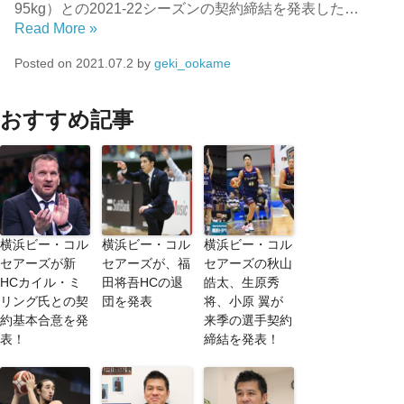
95kg）との2021-22シーズンの契約締結を発表した…
Read More »
Posted on
2021.07.2
by
geki_ookame
おすすめ記事
横浜ビー・コル
横浜ビー・コル
横浜ビー・コル
セアーズが新
セアーズが、福
セアーズの秋山
HCカイル・ミ
田将吾HCの退
皓太、生原秀
リング氏との契
団を発表
将、小原 翼が
約基本合意を発
来季の選手契約
表！
締結を発表！