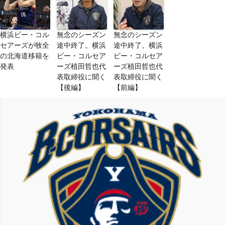
横浜ビー・コル
無念のシーズン
無念のシーズン
セアーズが牧全
途中終了。横浜
途中終了。横浜
の北海道移籍を
ビー・コルセア
ビー・コルセア
発表
ーズ植田哲也代
ーズ植田哲也代
表取締役に聞く
表取締役に聞く
【後編】
【前編】