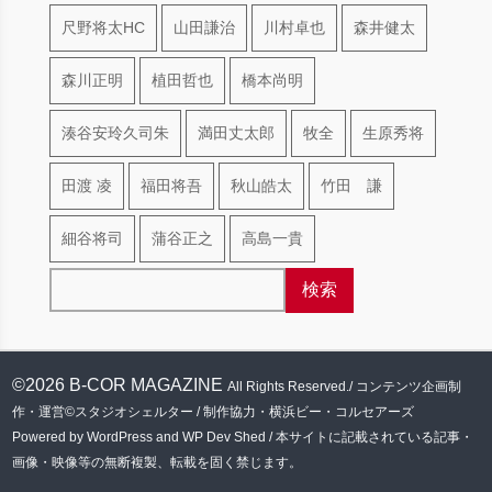
尺野将太HC
山田謙治
川村卓也
森井健太
森川正明
植田哲也
橋本尚明
湊谷安玲久司朱
満田丈太郎
牧全
生原秀将
田渡 凌
福田将吾
秋山皓太
竹田 謙
細谷将司
蒲谷正之
高島一貴
©2026 B-COR MAGAZINE
All Rights Reserved./ コンテンツ企画制
作・運営©スタジオシェルター / 制作協力・横浜ビー・コルセアーズ
Powered by WordPress and WP Dev Shed / 本サイトに記載されている記事・
画像・映像等の無断複製、転載を固く禁じます。