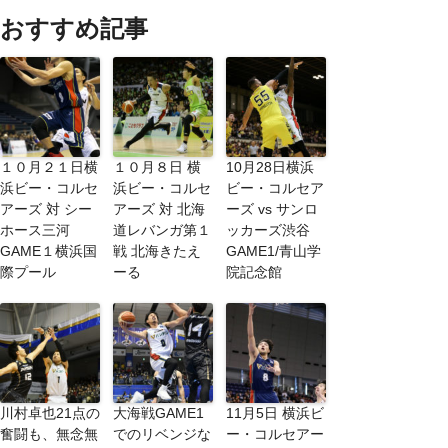
おすすめ記事
１０月２１日横
１０月８日 横
10月28日横浜
浜ビー・コルセ
浜ビー・コルセ
ビー・コルセア
アーズ 対 シー
アーズ 対 北海
ーズ vs サンロ
ホース三河
道レバンガ第１
ッカーズ渋谷
GAME１横浜国
戦 北海きたえ
GAME1/青山学
際プール
ーる
院記念館
川村卓也21点の
大海戦GAME1
11月5日 横浜ビ
奮闘も、無念無
でのリベンジな
ー・コルセアー