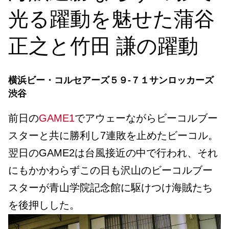
光る躍動を魅せた蒲谷
正之と竹田 謙の躍動
横浜ビー・コルセアーズ
５９
-７１
サンロッカーズ
渋谷
前日の
GAME1
でアウェーながらビーコルブー
スターと共に勝利し7連敗を止めたビーコル。
翌日のGAME2は台風接近の中で行われ、それ
にもかかわらずこの日も沢山のビーコルブー
スターが青山学院記念館に駆けつけ海賊たち
を後押しした。