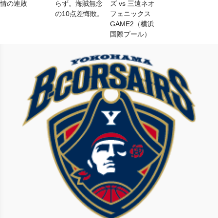
情の連敗
らず。海賊無念
ズ vs 三遠ネオ
の10点差悔敗。
フェニックス
GAME2（横浜
国際プール）