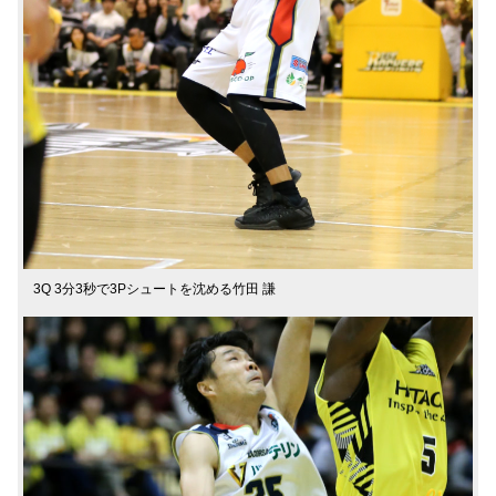
3Q 3分3秒で3Pシュートを沈める竹田 謙