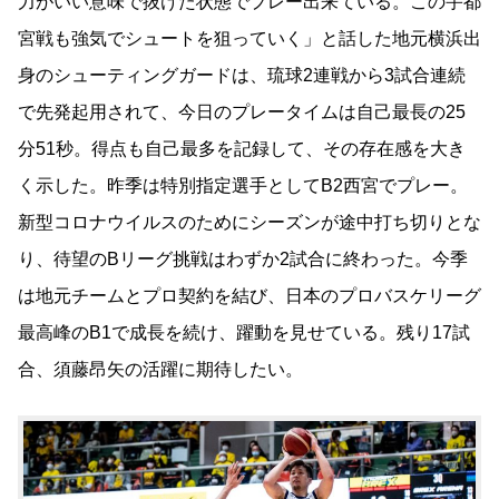
力がいい意味で抜けた状態でプレー出来ている。この宇都
宮戦も強気でシュートを狙っていく」と話した地元横浜出
身のシューティングガードは、琉球2連戦から3試合連続
で先発起用されて、今日のプレータイムは自己最長の25
分51秒。得点も自己最多を記録して、その存在感を大き
く示した。昨季は特別指定選手としてB2西宮でプレー。
新型コロナウイルスのためにシーズンが途中打ち切りとな
り、待望のBリーグ挑戦はわずか2試合に終わった。今季
は地元チームとプロ契約を結び、日本のプロバスケリーグ
最高峰のB1で成長を続け、躍動を見せている。残り17試
合、須藤昂矢
の活躍に期待したい。