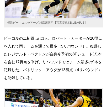
横浜ビー・コルセアーズ#9森川正明【写真提供©B.LEAGUE】
ビーコルの二桁得点は3人。ロバート・カーターが20得点
を入れて両チームを通じて最多（5リバウンド）。復帰し
たレジナルド・ベクトンが自身今季初の3Pシュート1/1本
を含む17得点を挙げ、リバウンドではチーム最多の9本を
記録した。パトリック・アウダが13得点（4リバウンド）
を記録している。