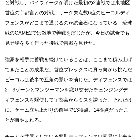
と対戦し、バイウィークが明けた最初の2連戦では東地区
首位の宇都宮との対戦。リーグ失点数6位のビーコルディ
フェンスがどこまで通じるのか試金石になっている。琉球
戦の
GAME
2では敵地で善戦を演じたが、今日の試合でも
見せ場を多く作った接戦で善戦を見せた。
強豪を相手に善戦を続けていることは、ここまで積み上げ
てきたことの成果だ。首位ブレックスに真っ向から挑んだ
ビーコルは後半で互角の闘いを演じた。ディフェンスでは
2－3ゾーンとマンツーマンを織り交ぜたチェンジングデ
ィフェンスを駆使して宇都宮からミスを誘った。それだけ
に、ゲーム立ち上がりの前半で13得点、14得点だったこ
とが悔やまれる。
チームが武器としている変則ディフェンスは容易に出来る