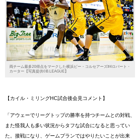
両チーム最多20得点をマークした横浜ビー・コルセアーズ#4ロバート・
カーター【写真提供©B.LEAGUE】
【カイル・ミリングHC試合後会見コメント】
「アウェーでリーグトップの勝率を持つチームとの対戦、
また怪我人も多い状況からタフな試合になると思ってい
た。
接戦になり、ゲームプランではやりたいことが出来