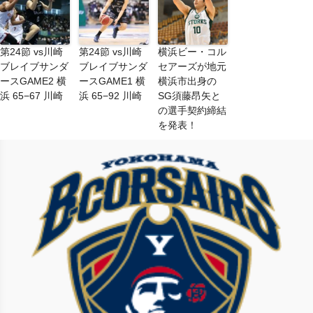
第24節 vs川崎
第24節 vs川崎
横浜ビー・コル
ブレイブサンダ
ブレイブサンダ
セアーズが地元
ースGAME2 横
ースGAME1 横
横浜市出身の
浜 65−67 川崎
浜 65−92 川崎
SG須藤昂矢と
の選手契約締結
を発表！