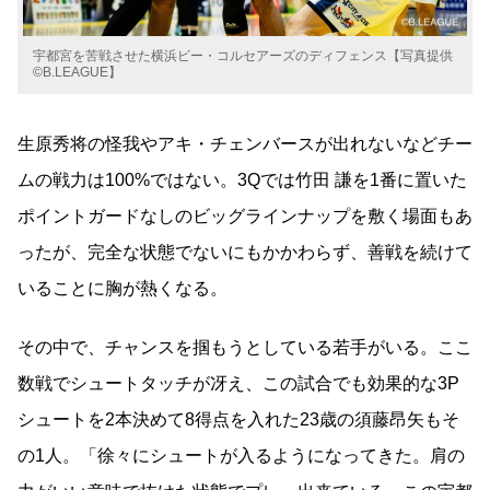
宇都宮を苦戦させた横浜ビー・コルセアーズのディフェンス【写真提供
©B.LEAGUE】
生原秀将の怪我やアキ・チェンバースが出れないなどチー
ムの戦力は100%ではない。3Qでは竹田 謙を1番に置いた
ポイントガードなしのビッグラインナップを敷く場面もあ
ったが、完全な状態でないにもかかわらず、善戦を続けて
いることに胸が熱くなる。
その中で、チャンスを掴もうとしている若手がいる。ここ
数戦でシュートタッチが冴え、この試合でも効果的な3P
シュートを2本決めて8得点を入れた23歳の須藤昂矢もそ
の1人。「徐々にシュートが入るようになってきた。肩の