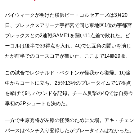
バイウィークが明けた横浜ビー・コルセアーズは3月20
日、ブレックスアリーナ宇都宮で同じ東地区1位の宇都宮
ブレックスとの2連戦GAME1を闘い11点差で敗れた。ビ
ーコルは後半で39得点を入れ、4Qでは互角の闘いを演じ
たが前半でのロースコアが響いた。
ここまで14勝29敗。
この試合でレジナルド・ベクトンが怪我から復帰。1Q途
中からコートに立ち、25分13秒のプレータイムで17得点
を挙げて9リバウンドを記録。チーム反撃の4Qでは自身今
季初の3Pシュートも決めた。
一方で生原秀将が左膝の怪我のために欠場。アキ・チェン
バースはベンチ入り登録したがプレータイムはなかった。