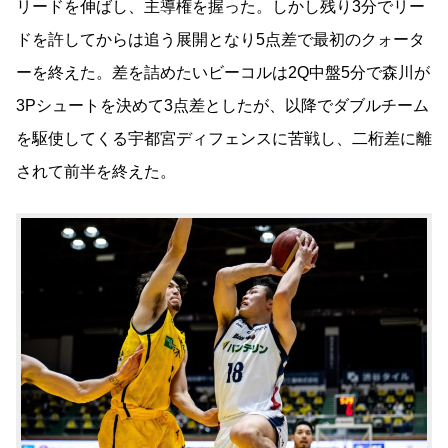
リードを伸ばし、主導権を握った。しかし残り3分でリー
ドを許してからは追う展開となり5点差で最初のクォータ
ーを終えた。
差を詰めたいビーコルは2Q中盤5分で森川が
3Pシュートを決めて3点差としたが、以降でダブルチーム
を駆使してくる宇都宮ディフェンスに苦戦し、二桁差に離
されて前半を終えた。