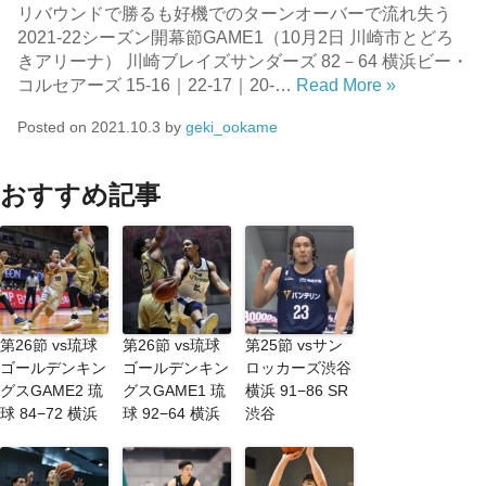
リバウンドで勝るも好機でのターンオーバーで流れ失う
2021-22シーズン開幕節GAME1（10月2日 川崎市とどろ
きアリーナ） 川崎ブレイズサンダーズ 82－64 横浜ビー・
コルセアーズ 15-16｜22-17｜20-…
Read More »
Posted on
2021.10.3
by
geki_ookame
おすすめ記事
第26節 vs琉球
第26節 vs琉球
第25節 vsサン
ゴールデンキン
ゴールデンキン
ロッカーズ渋谷
グスGAME2 琉
グスGAME1 琉
横浜 91−86 SR
球 84−72 横浜
球 92−64 横浜
渋谷