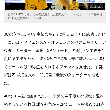
前節GAME2に続いて先発起用された横浜ビー・コルセアーズ#18森井健
太【写真提供©B.LEAGUE】
3Qの立ち上がりで宇都宮を2点に抑えることに成功したビ
ーコルはディフェンスからオフェンスのリズムを作り、ア
ウダ、カーター、須藤（3Pシュート）の8点ランで差を4
点にまで詰めたが、残り3分で再び9点差に離された。3Q
でビーコルは20得点を入れるオフェンスを見せた。宇都
宮は21得点を入れ、11点差で最後のクォーターを迎え
た。
4Qで16点差に離されたが、中盤で今季限りの現役引退を
発表している竹田 謙が外角から2Pシュートを決めて11点