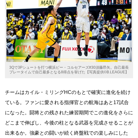
3Qで3Pシュートを打つ横浜ビー・コルセアーズ#30須藤昂矢。自己最長
プレータイムで自己最多となる8得点を挙げた【写真提供©B.LEAGUE】
チームはカイル・ミリングHCのもとで確実に進化を続け
ている。ファンに愛される指揮官との航海はあと17試合
になった。闘将との残された練習期間でこの進化をさらに
どこまで伸ばし、今後の柱となる武器を完成させることが
出来るか。強豪との闘いが続く終盤戦での楽しみにした