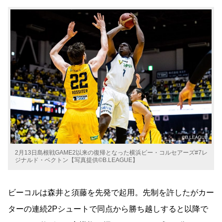
2月13日島根戦GAME2以来の復帰となった横浜ビー・コルセアーズ#7レ
ジナルド・ベクトン【写真提供©B.LEAGUE】
ビーコルは森井と須藤を先発で起用。先制を許したがカー
ターの連続2Pシュートで同点から勝ち越しすると以降で