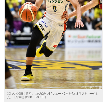
3Qでの#0細谷将司。この試合で3Pシュート2本を含む8得点をマークし
た。【写真提供:©B.LEAGUE】