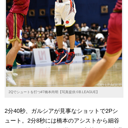
2Qでシュートを打つ#7橋本尚明【写真提供:©B.LEAGUE】
2分40秒、ガルシアが見事なショットで2Pシ
ュート。2分8秒には橋本のアシストから細谷