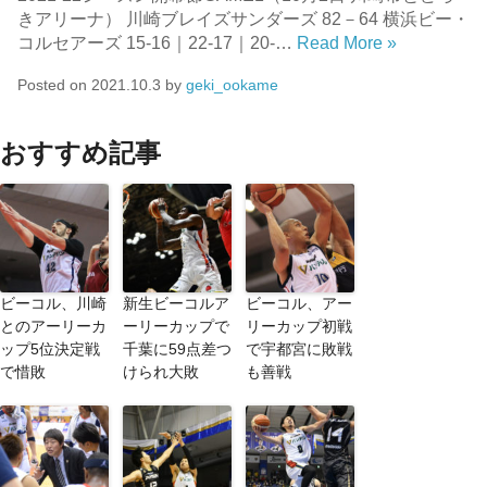
きアリーナ） 川崎ブレイズサンダーズ 82－64 横浜ビー・
コルセアーズ 15-16｜22-17｜20-…
Read More »
Posted on
2021.10.3
by
geki_ookame
おすすめ記事
ビーコル、川崎
新生ビーコルア
ビーコル、アー
とのアーリーカ
ーリーカップで
リーカップ初戦
ップ5位決定戦
千葉に59点差つ
で宇都宮に敗戦
で惜敗
けられ大敗
も善戦