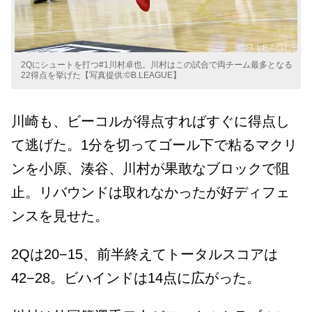
2Qにシュートを打つ#1川村卓也。川村はこの試合で両チーム最多となる
22得点を挙げた【写真提供:©B.LEAGUE】
川崎も、ビーコルが得点すればすぐに得点し
て逃げた。1分を切ってゴール下で粘るマクリ
ンを小原、湊谷、川村が果敢なブロックで阻
止。リバウンドは取れなかったが好ディフェ
ンスを見せた。
2Qは20−15、前半終えてトータルスコアは
42−28。ビハインドは14点に広がった。