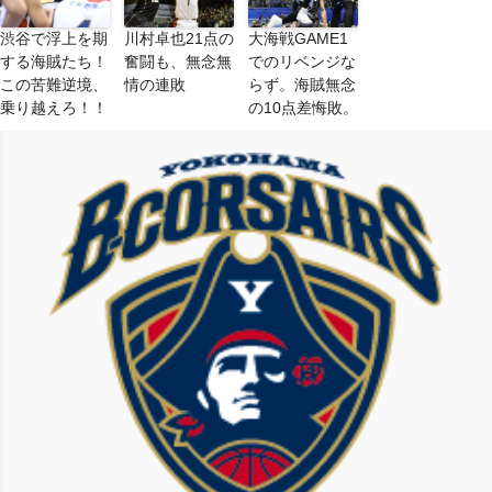
渋谷で浮上を期
川村卓也21点の
大海戦GAME1
する海賊たち！
奮闘も、無念無
でのリベンジな
この苦難逆境、
情の連敗
らず。海賊無念
乗り越えろ！！
の10点差悔敗。