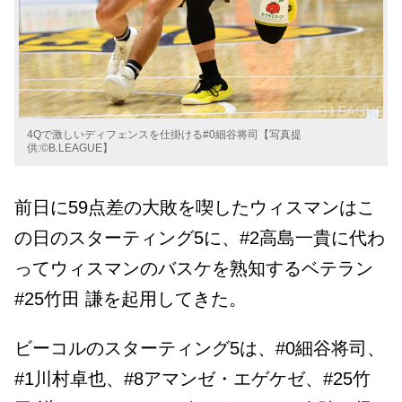
4Qで激しいディフェンスを仕掛ける#0細谷将司【写真提
供:©B.LEAGUE】
前日に59点差の大敗を喫したウィスマンはこ
の日のスターティング5に、#2高島一貴に代わ
ってウィスマンのバスケを熟知するベテラン
#25竹田 謙を起用してきた。
ビーコルのスターティング5は、#0細谷将司、
#1川村卓也、#8アマンゼ・エゲケゼ、#25竹