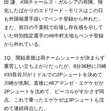
田 謙、#36チャールズ・ガルシアの布陣。帰
化したばかりのエドワード・モリスはこの日
も外国籍選手扱いでベンチ登録から外れた。
また、前日の千葉戦で出場し存在感を示して
いた特別指定選手の#6中村太地もベンチ登録
から外れている。
1Q、開始直後は両チームシュートが決まらず
重苦しい立ち上がりだったが、8分36秒に川崎
#33長谷川がミドルでの2Pシュートを決めて
川崎が先制。直後に#8アマンゼ・エゲケゼが
2Pシュートを沈めて、ビーコルがすかさず同
点。これで乗ったエゲケゼは3Pシュートも沈
めて連続得点した。