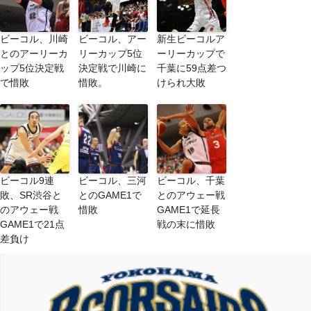
ビーコル、川崎
ビーコル、アー
新生ビーコルア
とのアーリーカ
リーカップ5位
ーリーカップで
ップ5位決定戦
決定戦で川崎に
千葉に59点差つ
で惜敗
惜敗。
けられ大敗
ビーコル9連
ビーコル、三河
ビーコル、千葉
敗、SR渋谷と
とのGAME1で
とのアウェー戦
のアウェー戦
惜敗
GAME1で延長
GAME1で21点
戦の末に惜敗
差負け