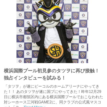
横浜国際プール初見参のタツヲに再び接触！
独占インタビューを試みる！
「タツヲ」が遂にビーコルのホームアリーナにやってき
た！！ あのタツヲが遂に国プにやってきた！昨年12月29
日に横浜市都筑区内にある横浜国際プールでおこなわれた
対シーホース三河戦GAME2に、同クラブの公式風マスコ