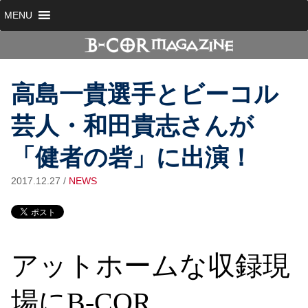
MENU
高島一貴選手とビーコル
芸人・和田貴志さんが
「健者の砦」に出演！
2017.12.27
/
NEWS
アットホームな収録現
場にB-COR