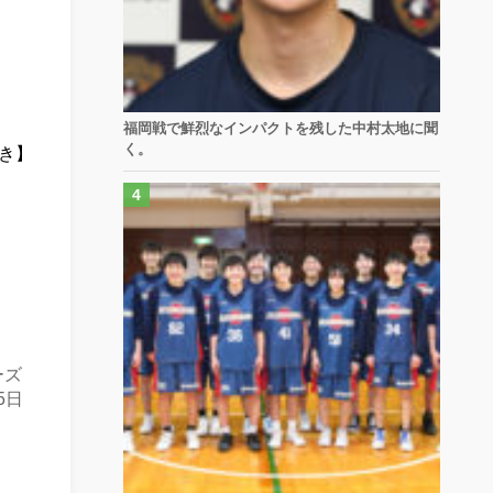
福岡戦で鮮烈なインパクトを残した中村太地に聞
く。
もき】
ーズ
5日