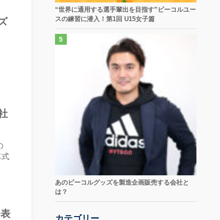
“世界に通用する選手輩出を目指す”ビーコルユー
スの練習に潜入！第1回 U15女子篇
ズ
社
の
車式
あのビーコルグッズを製造企画販売する会社と
は？
発表
カテゴリー