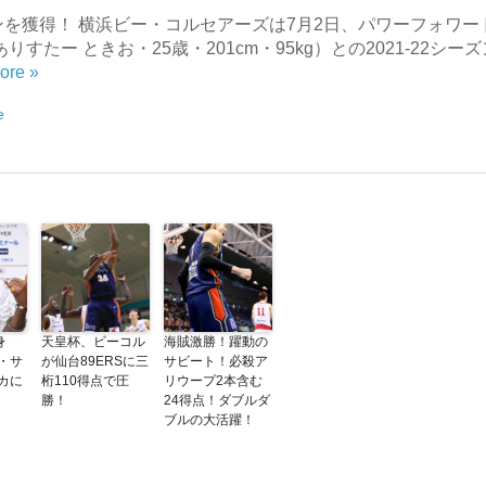
ンを獲得！ 横浜ビー・コルセアーズは7月2日、パワーフォワー
たー ときお・25歳・201cm・95kg）との2021-22シーズ
ore »
e
身
天皇杯、ビーコル
海賊激勝！躍動の
・サ
が仙台89ERSに三
サビート！必殺ア
カに
桁110得点で圧
リウープ2本含む
勝！
24得点！ダブルダ
ブルの大活躍！