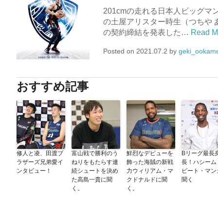
201cmの走れる日本人ビッグマ
の土屋アリスター時生（つちや ありす
の契約締結を発表した…
Read M
Posted on
2021.07.2
by
geki_ookam
おすすめ記事
修人と凌、田渡ブ
富山戦で勝利のう
鮮烈なデビューを
Bリーグ最長
ラザーズ兄弟愛イ
ねりをもたらす連
飾った海賊の新戦
長！ハシーム
ンタビュー！
続シュートを決め
力ウィリアム・マ
ビート・マン
た高島一貴に聞
クドナルドに聞
聞く
く。
く。