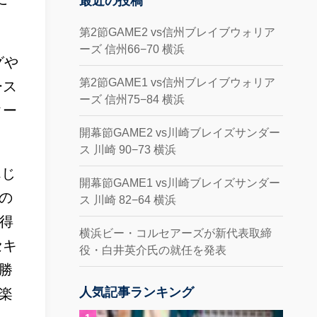
最近の投稿
第2節GAME2 vs信州ブレイブウォリア
ーズ 信州66−70 横浜
グや
第2節GAME1 vs信州ブレイブウォリア
ース
ーズ 信州75−84 横浜
ター
開幕節GAME2 vs川崎ブレイズサンダー
ス 川崎 90−73 横浜
んじ
開幕節GAME1 vs川崎ブレイズサンダー
の
ス 川崎 82−64 横浜
得
横浜ビー・コルセアーズが新代表取締
セキ
役・白井英介氏の就任を発表
勝
人気記事ランキング
楽